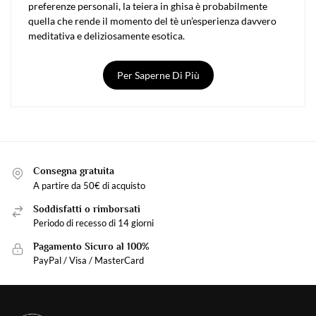
preferenze personali, la teiera in ghisa è probabilmente
quella che rende il momento del tè un’esperienza davvero
meditativa e deliziosamente esotica.
I più famosi, noti come tetsubin, provengono direttamente
Per Saperne Di Più
dal Giappone, dove sono diventati parte integrante della
cerimonia del tè giapponese a partire dal XVII secolo.
Anche alcune teiere di qualità devono la loro origine alla
Cina!
Tra estetica, dimensioni e rivestimento interno, sta a voi
scegliere quello che meglio combina praticità, calore e
Consegna gratuita
fragranza, per rituali di benessere impareggiabili!
A partire da 50€ di acquisto
Soddisfatti o rimborsati
Le caratteristiche principali di una
Periodo di recesso di 14 giorni
teiera in ghisa
Pagamento Sicuro al 100%
Pesante perché molto compatta, la teiera in ghisa è
PayPal / Visa / MasterCard
generalmente composta da :
Un manico in legno o in un altro materiale che