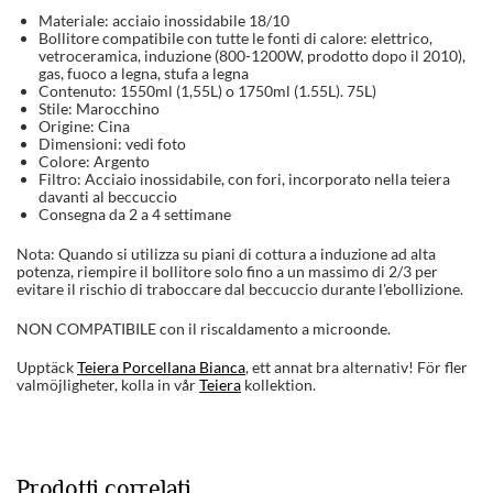
Materiale: acciaio inossidabile 18/10
Bollitore compatibile con tutte le fonti di calore: elettrico,
vetroceramica, induzione (800-1200W, prodotto dopo il 2010),
gas, fuoco a legna, stufa a legna
Contenuto: 1550ml (1,55L) o 1750ml (1.55L). 75L)
Stile: Marocchino
Origine: Cina
Dimensioni: vedi foto
Colore: Argento
Filtro: Acciaio inossidabile, con fori, incorporato nella teiera
davanti al beccuccio
Consegna da 2 a 4 settimane
Nota: Quando si utilizza su piani di cottura a induzione ad alta
potenza, riempire il bollitore solo fino a un massimo di 2/3 per
evitare il rischio di traboccare dal beccuccio durante l'ebollizione.
NON COMPATIBILE con il riscaldamento a microonde.
Upptäck
Teiera Porcellana Bianca
, ett annat bra alternativ! För fler
valmöjligheter, kolla in vår
Teiera
kollektion.
Prodotti correlati