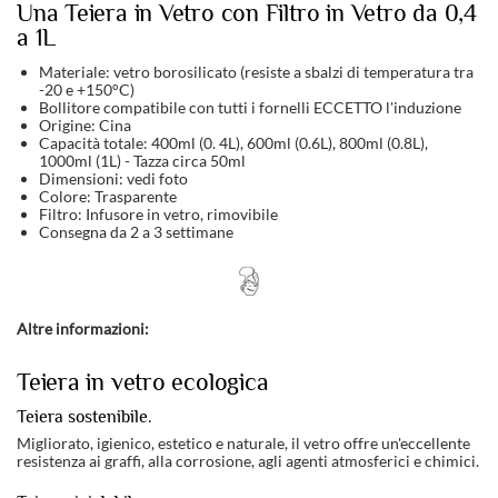
Una Teiera in Vetro con Filtro in Vetro da 0,4
a 1L
Materiale: vetro borosilicato (resiste a sbalzi di temperatura tra
-20 e +150°C)
Bollitore compatibile con tutti i fornelli ECCETTO l'induzione
Origine: Cina
Capacità totale: 400ml (0. 4L), 600ml (0.6L), 800ml (0.8L),
1000ml (1L) - Tazza circa 50ml
Dimensioni: vedi foto
Colore: Trasparente
Filtro: Infusore in vetro, rimovibile
Consegna da 2 a 3 settimane
Altre informazioni:
Teiera in vetro ecologica
Teiera sostenibile.
Migliorato, igienico, estetico e naturale, il vetro offre un'eccellente
resistenza ai graffi, alla corrosione, agli agenti atmosferici e chimici.