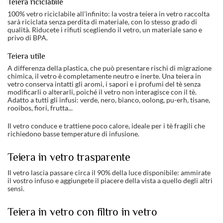
Teiera riciclabile
100% vetro riciclabile all'infinito: la vostra teiera in vetro raccolta
sarà riciclata senza perdita di materiale, con lo stesso grado di
qualità. Riducete i rifiuti scegliendo il vetro, un materiale sano e
privo di BPA.
Teiera utile
A differenza della plastica, che può presentare rischi di migrazione
chimica, il vetro è completamente neutro e inerte. Una teiera in
vetro conserva intatti gli aromi, i sapori e i profumi del tè senza
modificarli o alterarli, poiché il vetro non interagisce con il tè.
Adatto a tutti gli infusi: verde, nero, bianco, oolong, pu-erh, tisane,
rooibos, fiori, frutta...
Il vetro conduce e trattiene poco calore, ideale per i tè fragili che
richiedono basse temperature di infusione.
Teiera in vetro trasparente
Il vetro lascia passare circa il 90% della luce disponibile: ammirate
il vostro infuso e aggiungete il piacere della vista a quello degli altri
sensi.
Teiera in vetro con filtro in vetro