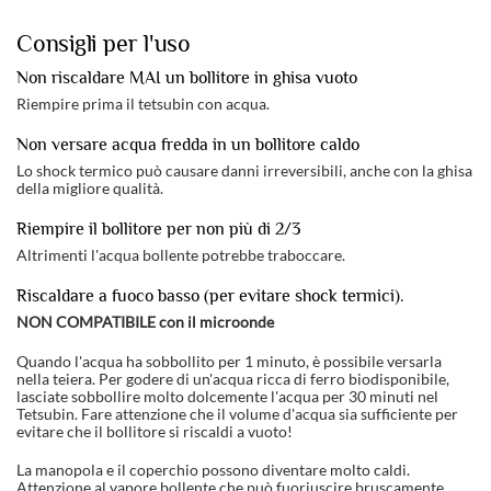
Consigli per l'uso
Non riscaldare MAI un bollitore in ghisa vuoto
Riempire prima il tetsubin con acqua.
Non versare acqua fredda in un bollitore caldo
Lo shock termico può causare danni irreversibili, anche con la ghisa
della migliore qualità.
Riempire il bollitore per non più di 2/3
Altrimenti l'acqua bollente potrebbe traboccare.
Riscaldare a fuoco basso (per evitare shock termici).
NON COMPATIBILE con il microonde
Quando l'acqua ha sobbollito per 1 minuto, è possibile versarla
nella teiera. Per godere di un'acqua ricca di ferro biodisponibile,
lasciate sobbollire molto dolcemente l'acqua per 30 minuti nel
Tetsubin. Fare attenzione che il volume d'acqua sia sufficiente per
evitare che il bollitore si riscaldi a vuoto!
La manopola e il coperchio possono diventare molto caldi.
Attenzione al vapore bollente che può fuoriuscire bruscamente