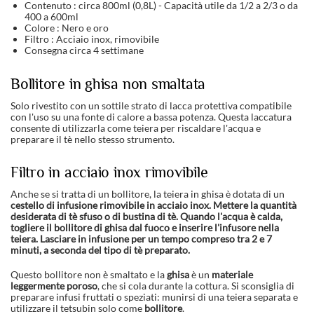
Contenuto : circa 800ml (0,8L) - Capacità utile da 1/2 a 2/3 o da
400 a 600ml
Colore : Nero e oro
Filtro : Acciaio inox, rimovibile
Consegna circa 4 settimane
Bollitore in ghisa non smaltata
Solo rivestito con un sottile strato di lacca protettiva compatibile
con l'uso su una fonte di calore a bassa potenza. Questa laccatura
consente di utilizzarla come teiera per riscaldare l'acqua e
preparare il tè nello stesso strumento.
Filtro in acciaio inox rimovibile
Anche se si tratta di un bollitore, la teiera in ghisa è dotata di un
cestello di infusione rimovibile in acciaio inox. Mettere la quantità
desiderata di tè sfuso o di bustina di tè. Quando l'acqua è calda,
togliere il bollitore di ghisa dal fuoco e inserire l'infusore nella
teiera. Lasciare in infusione per un tempo compreso tra 2 e 7
minuti, a seconda del tipo di tè preparato.
Questo bollitore non è smaltato e la
ghisa
è un
materiale
leggermente poroso
, che si cola durante la cottura. Si sconsiglia di
preparare infusi fruttati o speziati: munirsi di una teiera separata e
utilizzare il tetsubin solo come
bollitore
.