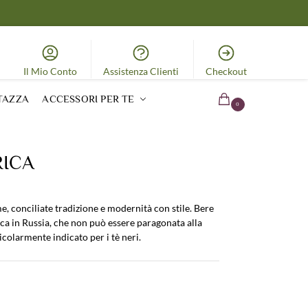
Il Mio Conto
Assistenza Clienti
Checkout
TAZZA
ACCESSORI PER TE
0.00
€
0
RICA
, conciliate tradizione e modernità con stile. Bere
ica in Russia, che non può essere paragonata alla
ticolarmente indicato per i tè neri.