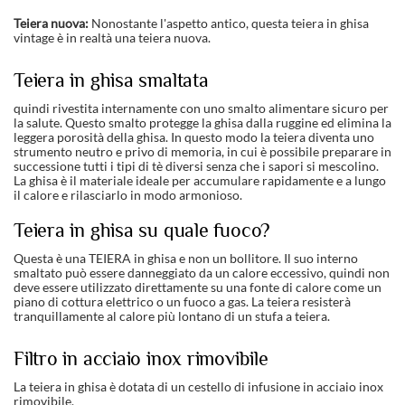
Teiera nuova:
Nonostante l'aspetto antico, questa teiera in ghisa
vintage è in realtà una teiera nuova.
Teiera in ghisa smaltata
quindi rivestita internamente con uno smalto alimentare sicuro per
la salute. Questo smalto protegge la ghisa dalla ruggine ed elimina la
leggera porosità della ghisa. In questo modo la teiera diventa uno
strumento neutro e privo di memoria, in cui è possibile preparare in
successione tutti i tipi di tè diversi senza che i sapori si mescolino.
La ghisa è il materiale ideale per accumulare rapidamente e a lungo
il calore e rilasciarlo in modo armonioso.
Teiera in ghisa su quale fuoco?
Questa è una TEIERA in ghisa e non un bollitore. Il suo interno
smaltato può essere danneggiato da un calore eccessivo, quindi non
deve essere utilizzato direttamente su una fonte di calore come un
piano di cottura elettrico o un fuoco a gas. La teiera resisterà
tranquillamente al calore più lontano di un stufa a teiera.
Filtro in acciaio inox rimovibile
La teiera in ghisa è dotata di un cestello di infusione in acciaio inox
rimovibile.