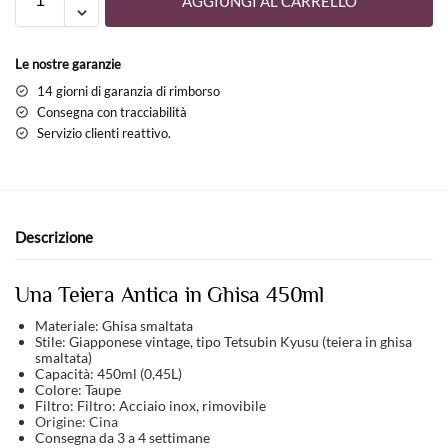
AGGIUNGI AL CARRELLO
Le nostre garanzie
14 giorni di garanzia di rimborso
Consegna con tracciabilità
Servizio clienti reattivo.
Descrizione
Una Teiera Antica in Ghisa 450ml
Materiale: Ghisa smaltata
Stile: Giapponese vintage, tipo Tetsubin Kyusu (teiera in ghisa
smaltata)
Capacità: 450ml (0,45L)
Colore: Taupe
Filtro: Filtro: Acciaio inox, rimovibile
Origine: Cina
Consegna da 3 a 4 settimane