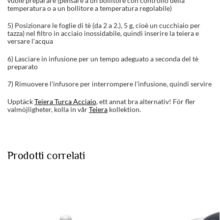
vuole preparare (pensare a un bollitore con controllo della
temperatura o a un bollitore a temperatura regolabile)
5) Posizionare le foglie di tè (da 2 a 2.), 5 g, cioè un cucchiaio per
tazza) nel filtro in acciaio inossidabile, quindi inserire la teiera e
versare l'acqua
6) Lasciare in infusione per un tempo adeguato a seconda del tè
preparato
7) Rimuovere l'infusore per interrompere l'infusione, quindi servire
Upptäck
Teiera Turca Acciaio
, ett annat bra alternativ! För fler
valmöjligheter, kolla in vår
Teiera
kollektion.
Prodotti correlati