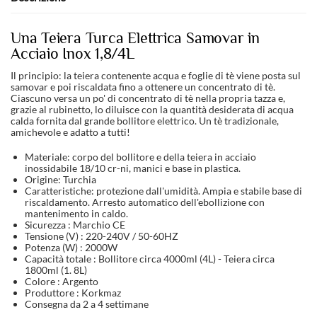
Una Teiera Turca Elettrica Samovar in
Acciaio Inox 1,8/4L
Il principio: la teiera contenente acqua e foglie di tè viene posta sul
samovar e poi riscaldata fino a ottenere un concentrato di tè.
Ciascuno versa un po' di concentrato di tè nella propria tazza e,
grazie al rubinetto, lo diluisce con la quantità desiderata di acqua
calda fornita dal grande bollitore elettrico. Un tè tradizionale,
amichevole e adatto a tutti!
Materiale: corpo del bollitore e della teiera in acciaio
inossidabile 18/10 cr-ni, manici e base in plastica.
Origine: Turchia
Caratteristiche: protezione dall'umidità. Ampia e stabile base di
riscaldamento. Arresto automatico dell'ebollizione con
mantenimento in caldo.
Sicurezza : Marchio CE
Tensione (V) : 220-240V / 50-60HZ
Potenza (W) : 2000W
Capacità totale : Bollitore circa 4000ml (4L) - Teiera circa
1800ml (1. 8L)
Colore : Argento
Produttore : Korkmaz
Consegna da 2 a 4 settimane