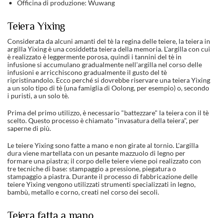
Officina di produzione: Wuwang
Teiera Yixing
Considerata da alcuni amanti del tè la regina delle teiere, la teiera in
argilla Yixing è una cosiddetta teiera della memoria. L'argilla con cui
è realizzato è leggermente porosa, quindi i tannini del tè in
infusione si accumulano gradualmente nell'argilla nel corso delle
infusioni e arricchiscono gradualmente il gusto del tè
ripristinandolo. Ecco perché si dovrebbe riservare una teiera Yixing
a un solo tipo di tè (una famiglia di Oolong, per esempio) o, secondo
i puristi, a un solo tè.
Prima del primo utilizzo, è necessario "battezzare" la teiera con il tè
scelto. Questo processo è chiamato "invasatura della teiera", per
saperne di più.
Le teiere Yixing sono fatte a mano e non girate al tornio. L'argilla
dura viene martellata con un pesante mazzuolo di legno per
formare una piastra; il corpo delle teiere viene poi realizzato con
tre tecniche di base: stampaggio a pressione, piegatura o
stampaggio a piastra. Durante il processo di fabbricazione delle
teiere Yixing vengono utilizzati strumenti specializzati in legno,
bambù, metallo e corno, creati nel corso dei secoli.
Teiera fatta a mano