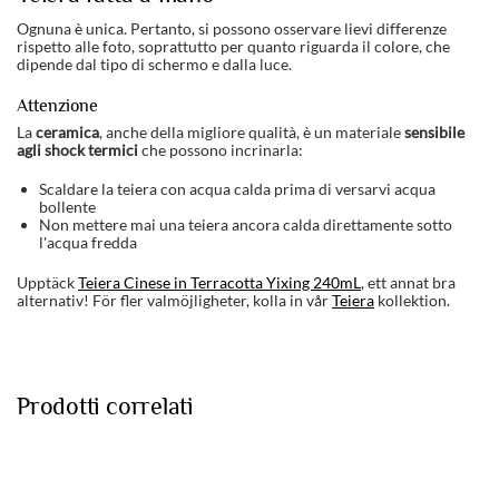
Ognuna è unica. Pertanto, si possono osservare lievi differenze
rispetto alle foto, soprattutto per quanto riguarda il colore, che
dipende dal tipo di schermo e dalla luce.
Attenzione
La
ceramica
, anche della migliore qualità, è un materiale
sensibile
agli shock termici
che possono incrinarla:
Scaldare la teiera con acqua calda prima di versarvi acqua
bollente
Non mettere mai una teiera ancora calda direttamente sotto
l'acqua fredda
Upptäck
Teiera Cinese in Terracotta Yixing 240mL
, ett annat bra
alternativ! För fler valmöjligheter, kolla in vår
Teiera
kollektion.
Prodotti correlati