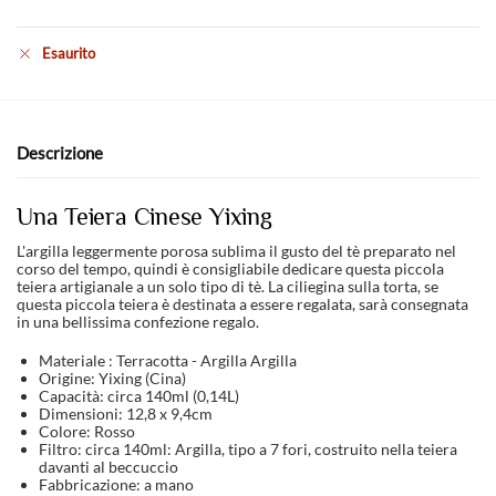
Esaurito
Descrizione
Una Teiera Cinese Yixing
L'argilla leggermente porosa sublima il gusto del tè preparato nel
corso del tempo, quindi è consigliabile dedicare questa piccola
teiera artigianale a un solo tipo di tè. La ciliegina sulla torta, se
questa piccola teiera è destinata a essere regalata, sarà consegnata
in una bellissima confezione regalo.
Materiale : Terracotta - Argilla Argilla
Origine: Yixing (Cina)
Capacità: circa 140ml (0,14L)
Dimensioni: 12,8 x 9,4cm
Colore: Rosso
Filtro: circa 140ml: Argilla, tipo a 7 fori, costruito nella teiera
davanti al beccuccio
Fabbricazione: a mano